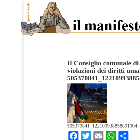
Il Consiglio comunale di
violazioni dei diritti uma
505370841_12210993885
505370841_122109938858891904_
Facebook
Twitter
Email
What
Co