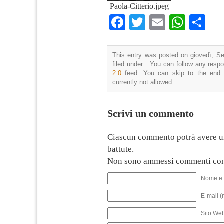
Paola-Citterio.jpeg
Facebook
Twitter
Email
What
Co
This entry was posted on giovedì, Se
filed under . You can follow any resp
2.0
feed. You can skip to the end 
currently not allowed.
Scrivi un commento
Ciascun commento potrà avere u
battute.
Non sono ammessi commenti con
Nome e 
E-mail (
Sito We