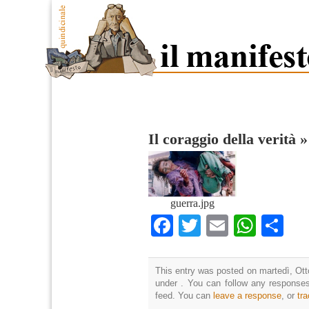
Il coraggio della verità
guerra.jpg
Facebook
Twitter
Email
What
Co
This entry was posted on martedì, Otto
under . You can follow any responses
feed. You can
leave a response
, or
tr