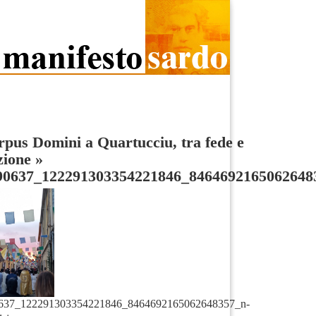
rpus Domini a Quartucciu, tra fede e
zione
»
90637_122291303354221846_8464692165062648
637_122291303354221846_8464692165062648357_n-