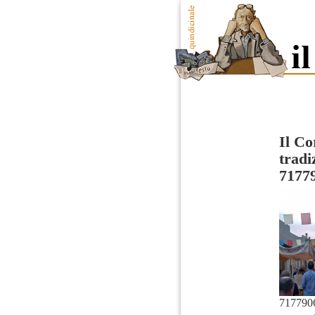
Il Co
tradi
7177
717790