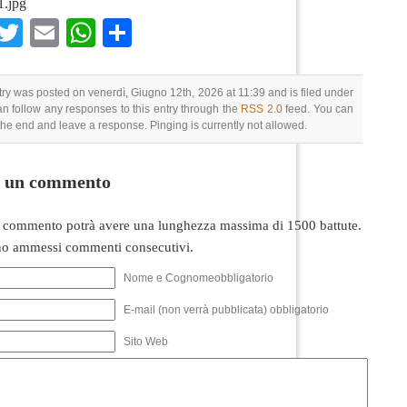
1.jpg
Facebook
Twitter
Email
WhatsApp
Condividi
try was posted on venerdì, Giugno 12th, 2026 at 11:39 and is filed under
an follow any responses to this entry through the
RSS 2.0
feed. You can
 the end and leave a response. Pinging is currently not allowed.
i un commento
 commento potrà avere una lunghezza massima di 1500 battute.
o ammessi commenti consecutivi.
Nome e Cognomeobbligatorio
E-mail (non verrà pubblicata) obbligatorio
Sito Web