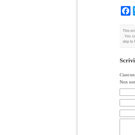
This en
. You c
skip to
Scriv
Ciascun
Non son