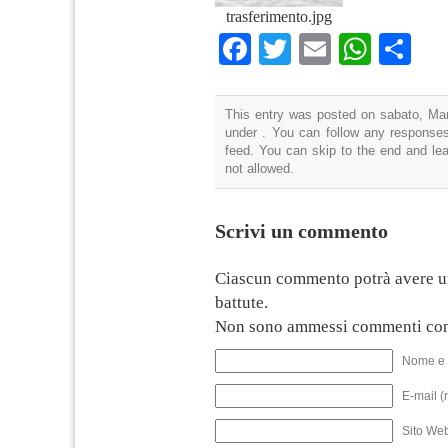
trasferimento.jpg
Facebook
Twitter
Email
What
Co
This entry was posted on sabato, Mar
under . You can follow any responses
feed. You can skip to the end and lea
not allowed.
Scrivi un commento
Ciascun commento potrà avere u
battute.
Non sono ammessi commenti con
Nome e 
E-mail (
Sito We