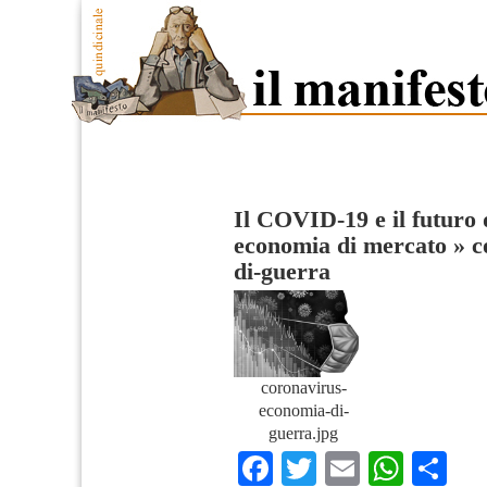
Il COVID-19 e il futuro d
economia di mercato
»
c
di-guerra
coronavirus-
economia-di-
guerra.jpg
Facebook
Twitter
Email
What
Co