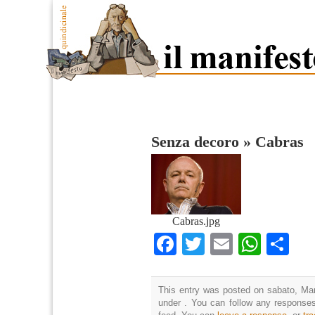
Senza decoro
»
Cabras
Cabras.jpg
Facebook
Twitter
Email
What
Co
This entry was posted on sabato, Mar
under . You can follow any responses