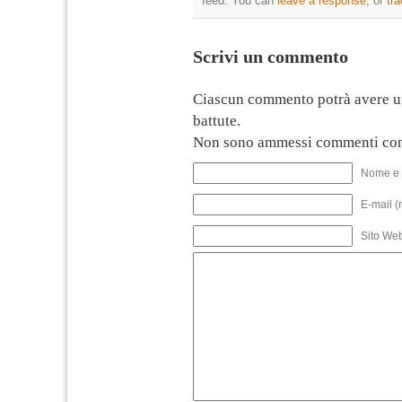
feed. You can
leave a response
, or
tr
Scrivi un commento
Ciascun commento potrà avere u
battute.
Non sono ammessi commenti con
Nome e 
E-mail (
Sito We