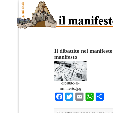
Il dibattito nel manifesto
manifesto
dibattito-al-
manifesto.jpg
Facebook
Twitter
Email
What
Co