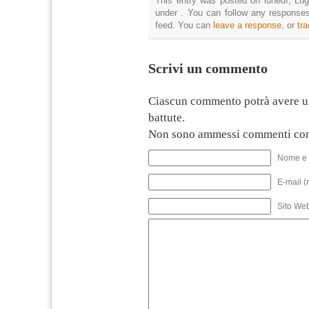
This entry was posted on lunedì, Lugl
under . You can follow any responses
feed. You can
leave a response
, or
tr
Scrivi un commento
Ciascun commento potrà avere u
battute.
Non sono ammessi commenti con
Nome e 
E-mail (
Sito We