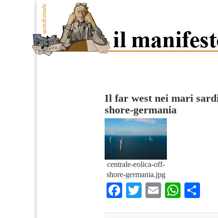
Il far west nei mari sard
shore-germania
centrale-eolica-off-
shore-germania.jpg
Facebook
Twitter
Email
What
Co