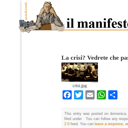
La crisi? Vedrete che pa
crisi.jpg
Facebook
Twitter
Email
What
Co
This entry was posted on domenica,
filed under . You can follow any resp
2.0
feed. You can
leave a response
, o