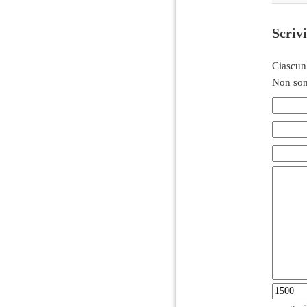
Scriv
Ciascun
Non son