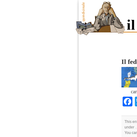
Il fe
car
This en
under .
You ca