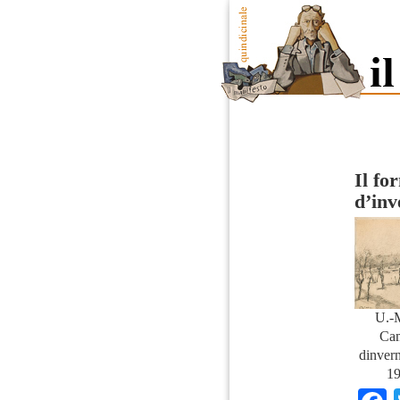
Il fo
d’inv
U.-
Ca
dinvern
19