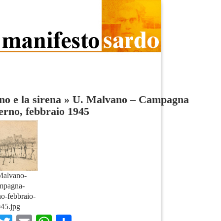
rno e la sirena
»
U. Malvano – Campagna
erno, febbraio 1945
Malvano-
mpagna-
o-febbraio-
45.jpg