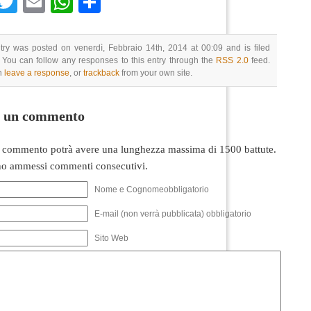
Facebook
Twitter
Email
WhatsApp
Condividi
try was posted on venerdì, Febbraio 14th, 2014 at 00:09 and is filed
 You can follow any responses to this entry through the
RSS 2.0
feed.
n
leave a response
, or
trackback
from your own site.
i un commento
 commento potrà avere una lunghezza massima di 1500 battute.
o ammessi commenti consecutivi.
Nome e Cognomeobbligatorio
E-mail (non verrà pubblicata) obbligatorio
Sito Web