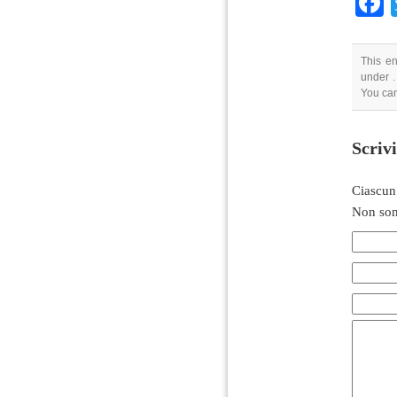
This en
under .
You ca
Scriv
Ciascun
Non son