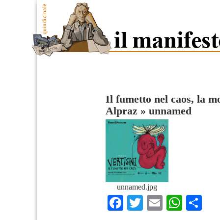
Il fumetto nel caos, la m
Alpraz
»
unnamed
unnamed.jpg
Facebook
Twitter
Email
What
Co