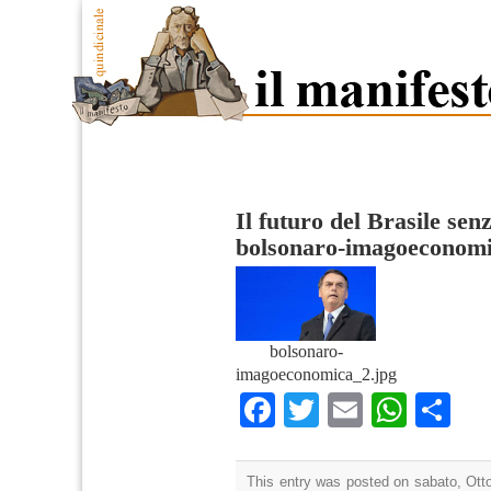
Il futuro del Brasile se
bolsonaro-imagoeconom
bolsonaro-
imagoeconomica_2.jpg
Facebook
Twitter
Email
What
Co
This entry was posted on sabato, Otto