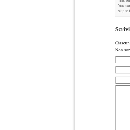
This en
You can
skip to
Scriv
Ciascun
Non son