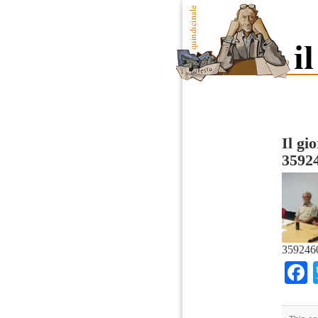
Il gi
3592
359246