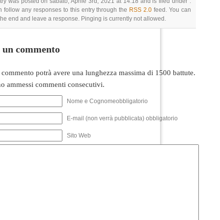
try was posted on sabato, Aprile 3rd, 2021 at 14:18 and is filed under .
 follow any responses to this entry through the
RSS 2.0
feed. You can
 the end and leave a response. Pinging is currently not allowed.
i un commento
 commento potrà avere una lunghezza massima di 1500 battute.
o ammessi commenti consecutivi.
Nome e Cognomeobbligatorio
E-mail (non verrà pubblicata) obbligatorio
Sito Web