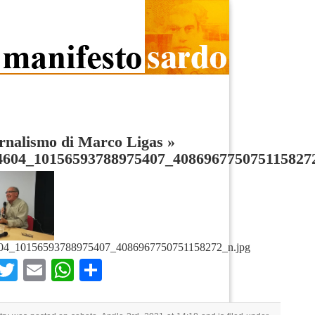
ornalismo di Marco Ligas
»
4604_10156593788975407_408696775075115827
04_10156593788975407_4086967750751158272_n.jpg
Facebook
Twitter
Email
WhatsApp
Condividi