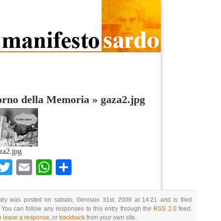
orno della Memoria
»
gaza2.jpg
za2.jpg
Facebook
Twitter
Email
WhatsApp
Condividi
ntry was posted on sabato, Gennaio 31st, 2009 at 14:21 and is filed
 You can follow any responses to this entry through the
RSS 2.0
feed.
n
leave a response
, or
trackback
from your own site.