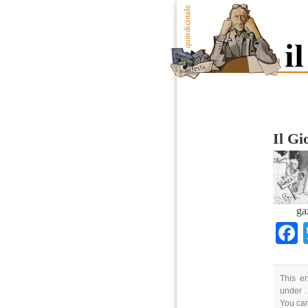
Il Gi
ga
This e
under .
You ca