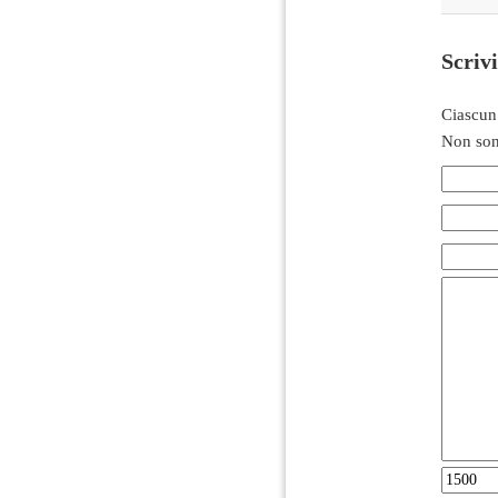
Scriv
Ciascun
Non son