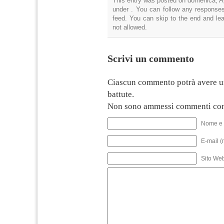
This entry was posted on domenica, Apr
under . You can follow any responses
feed. You can skip to the end and lea
not allowed.
Scrivi un commento
Ciascun commento potrà avere u
battute.
Non sono ammessi commenti con
Nome e 
E-mail (
Sito We