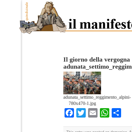
Il giorno della vergogna
adunata_settimo_reggim
adunata_settimo_reggimento_alpini-
780x470-1.jpg
Facebook
Twitter
Email
What
Co