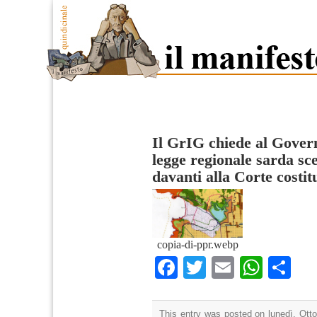
Il GrIG chiede al Gover
legge regionale sarda sc
davanti alla Corte costit
copia-di-ppr.webp
Facebook
Twitter
Email
What
Co
This entry was posted on lunedì, Otto