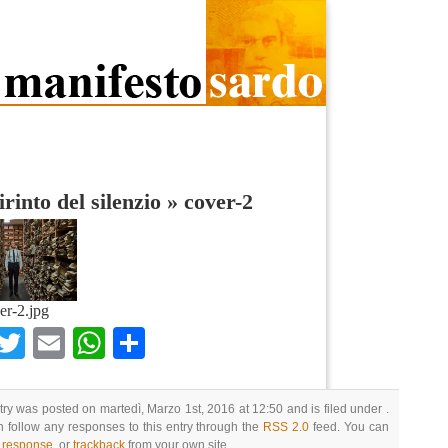
irinto del silenzio
»
cover-2
er-2.jpg
Facebook
Twitter
Email
WhatsApp
Condividi
try was posted on martedì, Marzo 1st, 2016 at 12:50 and is filed under .
 follow any responses to this entry through the
RSS 2.0
feed. You can
a response
, or
trackback
from your own site.