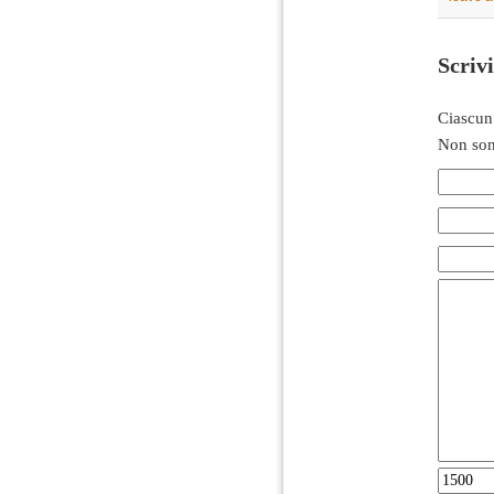
Scriv
Ciascun
Non son