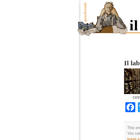
Il lab
cov
This en
You can
leave 