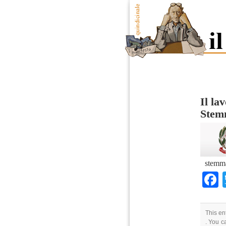
Il la
Stemm
stemma
This en
. You c