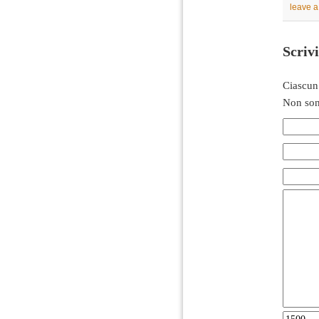
leave 
Scriv
Ciascun
Non son