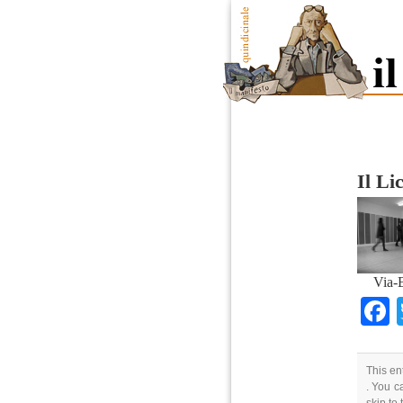
Il Li
Via-B
This en
. You c