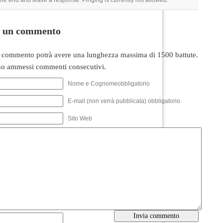
 the end and leave a response. Pinging is currently not allowed.
i un commento
 commento potrà avere una lunghezza massima di 1500 battute.
o ammessi commenti consecutivi.
Nome e Cognomeobbligatorio
E-mail (non verrà pubblicata) obbligatorio
Sito Web