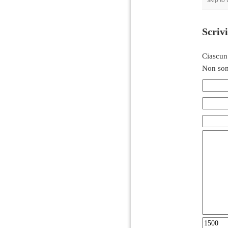
skip to
Scriv
Ciascun
Non son