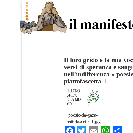
Il loro grido è la mia vo
versi di speranza e sang
nell’indifferenza
»
poesi
piattofascetta-1
poesie-da-gaza-
piattofascetta-1.jpg
Facebook
Twitter
Email
What
Co