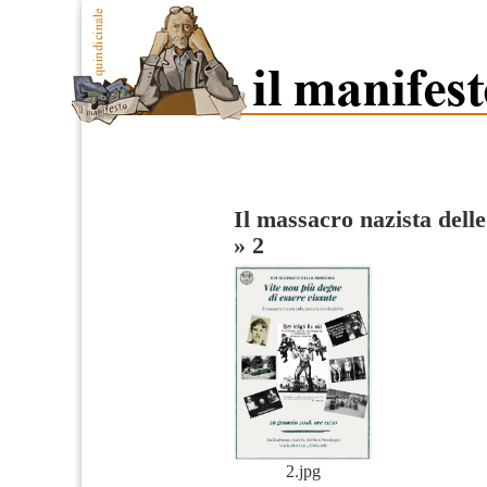
Il massacro nazista delle
»
2
2.jpg