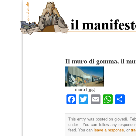
Il muro di gomma, il mu
muro1.jpg
Facebook
Twitter
Email
What
Co
This entry was posted on giovedì, Febb
under . You can follow any responses
feed. You can
leave a response
, or
tr