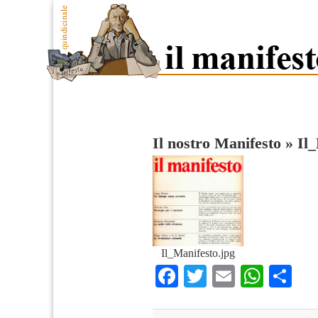
Il nostro Manifesto
»
Il
Il_Manifesto.jpg
Facebook
Twitter
Email
What
Co