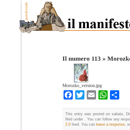
Il numero 113
»
Morozko
Morozko_version.jpg
Facebook
Twitter
Email
What
Co
This entry was posted on sabato, Di
filed under . You can follow any resp
2.0
feed. You can
leave a response
, o