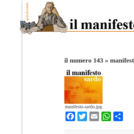
il numero 143
»
manifest
manifesto-sardo.jpg
Facebook
Twitter
Email
What
Co