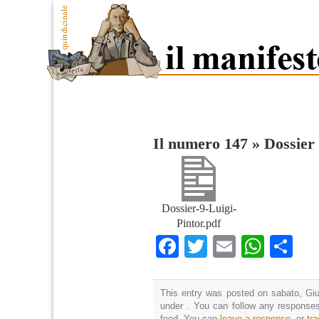
Il numero 147
»
Dossier 
Dossier-9-Luigi-
Pintor.pdf
Facebook
Twitter
Email
What
Co
This entry was posted on sabato, Giu
under . You can follow any responses
feed. You can
leave a response
, or
tr