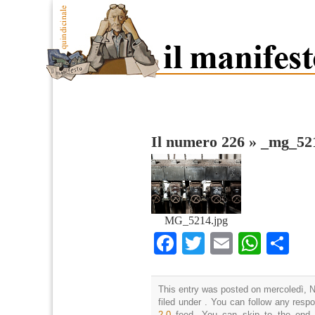
Il numero 226
»
_mg_52
MG_5214.jpg
Facebook
Twitter
Email
What
Co
This entry was posted on mercoledì, 
filed under . You can follow any resp
2.0
feed. You can skip to the end 