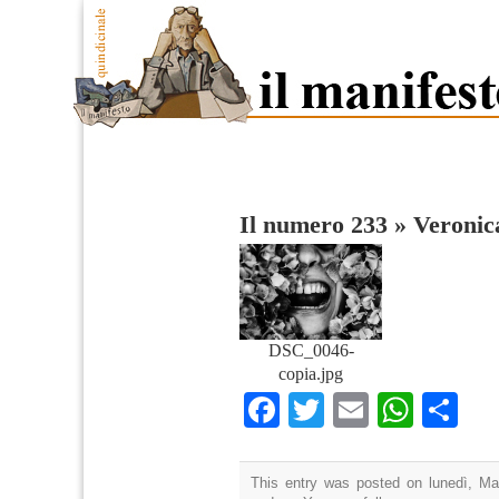
Il numero 233
»
Veronic
DSC_0046-
copia.jpg
Facebook
Twitter
Email
What
Co
This entry was posted on lunedì, Mar