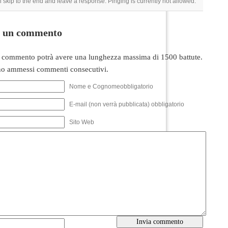
 skip to the end and leave a response. Pinging is currently not allowed.
i un commento
 commento potrà avere una lunghezza massima di 1500 battute.
o ammessi commenti consecutivi.
Nome e Cognomeobbligatorio
E-mail (non verrà pubblicata) obbligatorio
Sito Web