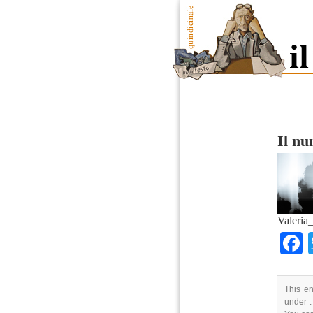
Il n
Valeria
This en
under .