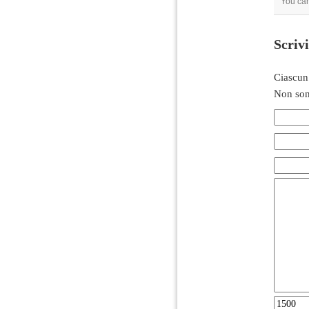
You can
Scriv
Ciascun
Non son