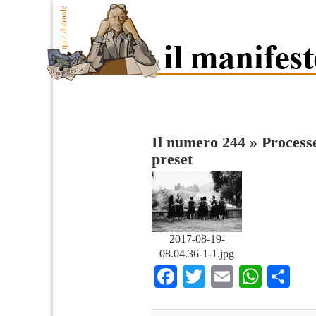
Il numero 244
»
Process
preset
2017-08-19-
08.04.36-1-1.jpg
Facebook
Twitter
Email
What
Co