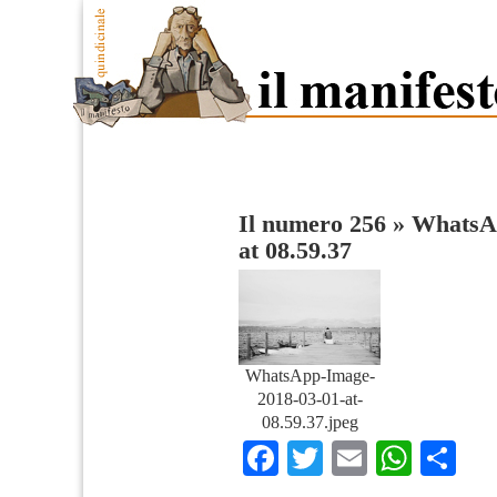
Il numero 256
»
WhatsAp
at 08.59.37
WhatsApp-Image-
2018-03-01-at-
08.59.37.jpeg
Facebook
Twitter
Email
What
Co