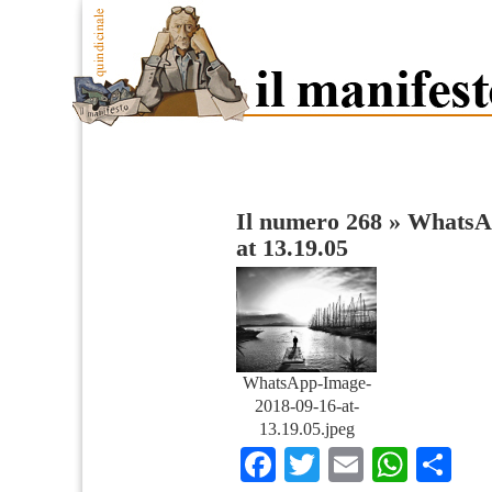
Il numero 268
»
WhatsAp
at 13.19.05
WhatsApp-Image-
2018-09-16-at-
13.19.05.jpeg
Facebook
Twitter
Email
What
Co