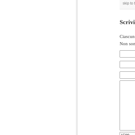
skip to
Scriv
Ciascun
Non son