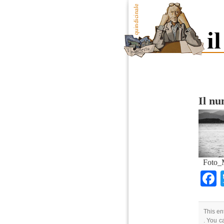
Il n
Foto_
This en
. You c