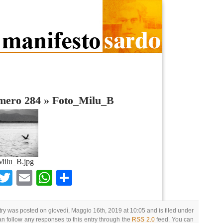
umero 284
»
Foto_Milu_B
Milu_B.jpg
Facebook
Twitter
Email
WhatsApp
Condividi
try was posted on giovedì, Maggio 16th, 2019 at 10:05 and is filed under
an follow any responses to this entry through the
RSS 2.0
feed. You can