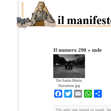
Il numero 290
»
mde
Tre-Santa-Maria-
Navarrese.jpg
Facebook
Twitter
Email
What
Co
This entry was posted on lunedì, Se