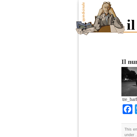
Il n
tre_bar
This en
under .