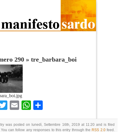
umero 290
»
tre_barbara_boi
bara_boi.jpg
Facebook
Twitter
Email
WhatsApp
Condividi
try was posted on lunedì, Settembre 16th, 2019 at 11:20 and is filed
 You can follow any responses to this entry through the
RSS 2.0
feed.