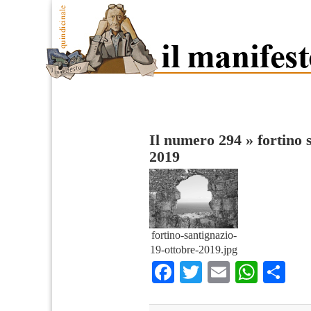
Il numero 294
»
fortino 
2019
fortino-santignazio-
19-ottobre-2019.jpg
Facebook
Twitter
Email
What
Co