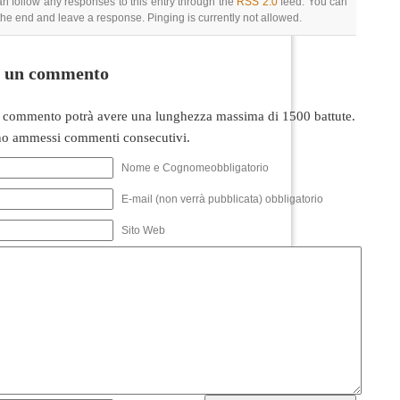
an follow any responses to this entry through the
RSS 2.0
feed. You can
 the end and leave a response. Pinging is currently not allowed.
i un commento
 commento potrà avere una lunghezza massima di 1500 battute.
o ammessi commenti consecutivi.
Nome e Cognomeobbligatorio
E-mail (non verrà pubblicata) obbligatorio
Sito Web