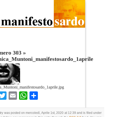
umero 303
»
nica_Muntoni_manifestosardo_1aprile
a_Muntoni_manifestosardo_1aprile.jpg
Facebook
Twitter
Email
WhatsApp
Condividi
try was posted on mercoledì, Aprile 1st, 2020 at 12:39 and is filed under