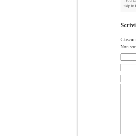
. You c
skip to
Scriv
Ciascun
Non son