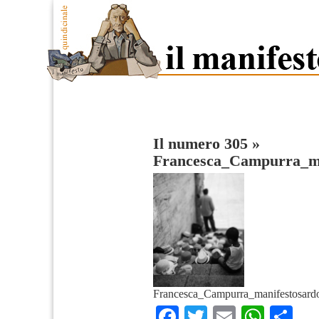
Il numero 305
»
Francesca_Campurra_ma
Francesca_Campurra_manifestosard
Facebook
Twitter
Email
What
Co