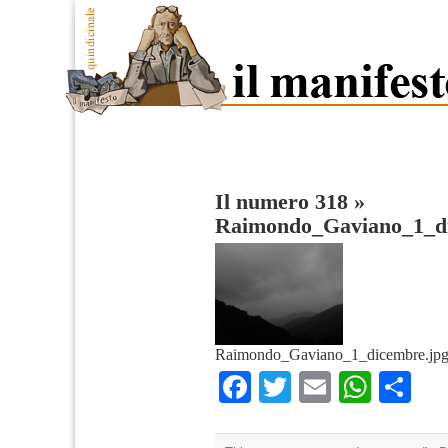
Il numero 318
»
Raimondo_Gaviano_1_d
Raimondo_Gaviano_1_dicembre.jp
Facebook
Twitter
Email
What
Co