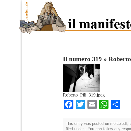
Il numero 319
»
Roberto
Roberto_Pili_319.jpeg
Facebook
Twitter
Email
What
Co
This entry was posted on mercoledì, 
filed under . You can follow any resp