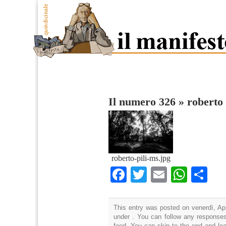
Il numero 326
»
roberto 
roberto-pili-ms.jpg
Facebook
Twitter
Email
What
Co
This entry was posted on venerdì, Apr
under . You can follow any responses
feed. You can skip to the end and lea