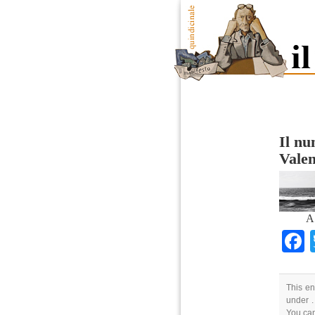
Il n
Vale
A
This en
under .
You can