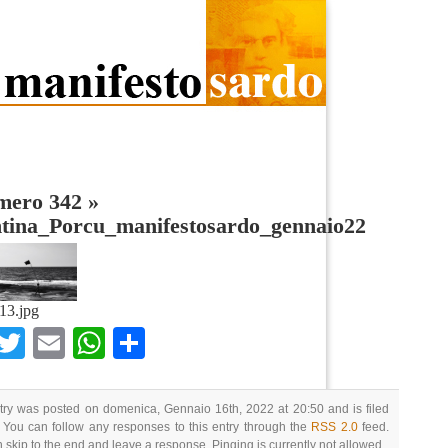
umero 342
»
ntina_Porcu_manifestosardo_gennaio22
13.jpg
Facebook
Twitter
Email
WhatsApp
Condividi
try was posted on domenica, Gennaio 16th, 2022 at 20:50 and is filed
 You can follow any responses to this entry through the
RSS 2.0
feed.
 skip to the end and leave a response. Pinging is currently not allowed.