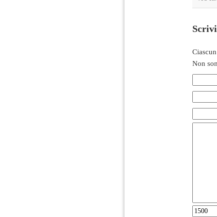
Scriv
Ciascun
Non son