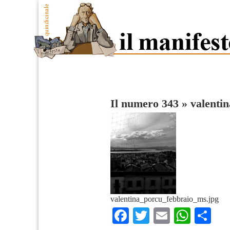
Il numero 343
»
valenti
valentina_porcu_febbraio_ms.jpg
Facebook
Twitter
Email
What
Co