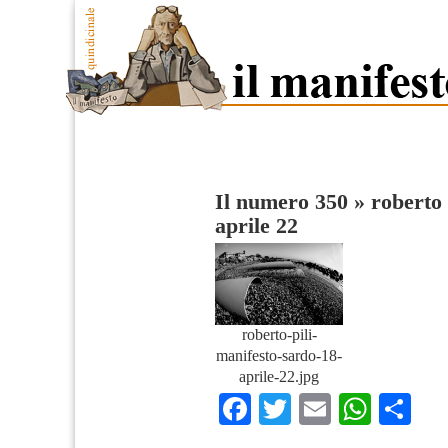
Il numero 350
»
roberto 
aprile 22
roberto-pili-
manifesto-sardo-18-
aprile-22.jpg
Facebook
Twitter
Email
What
Co