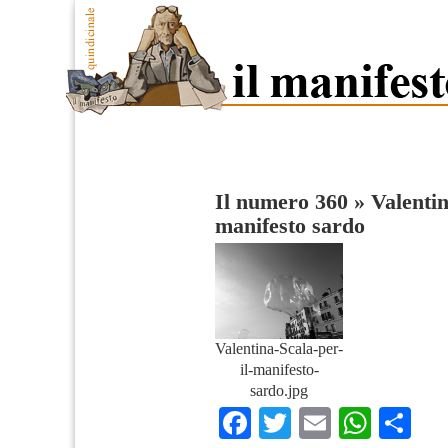
Il numero 360
»
Valentin
manifesto sardo
Valentina-Scala-per-
il-manifesto-
sardo.jpg
Facebook
Twitter
Email
What
Co