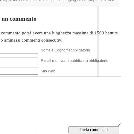
 skip to the end and leave a response. Pinging is currently not allowed.
i un commento
 commento potrà avere una lunghezza massima di 1500 battute.
o ammessi commenti consecutivi.
Nome e Cognomeobbligatorio
E-mail (non verrà pubblicata) obbligatorio
Sito Web