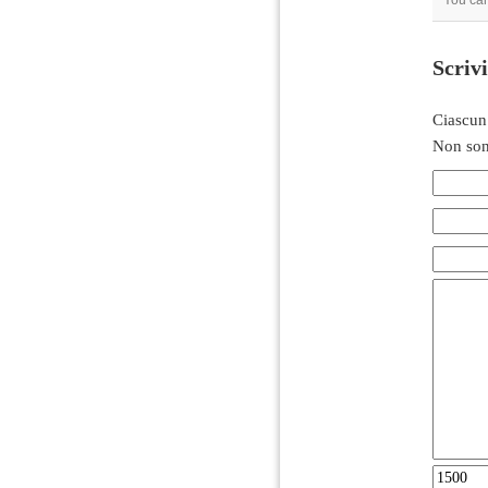
You can
Scriv
Ciascun
Non son