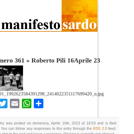
umero 361
»
Roberto Pili 16Aprile 23
91_1992623584391298_2414022351117699420_n.jpg
Facebook
Twitter
Email
WhatsApp
Condividi
try was posted on domenica, Aprile 16th, 2023 at 18:03 and is filed
 You can follow any responses to this entry through the
RSS 2.0
feed.