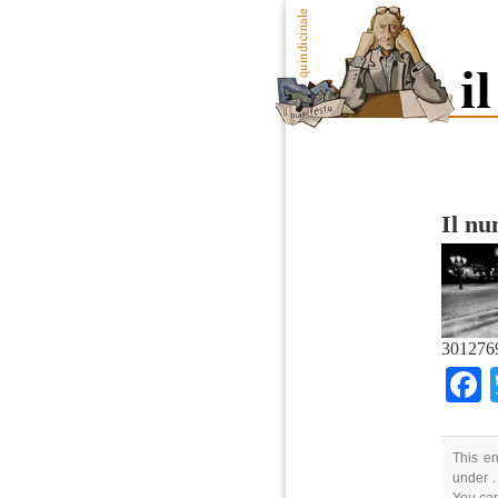
Il n
301276
This en
under .