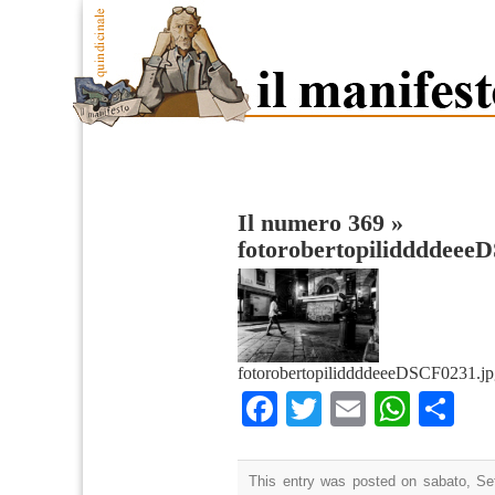
Il numero 369
»
fotorobertopiliddddeee
fotorobertopiliddddeeeDSCF0231.jp
Facebook
Twitter
Email
What
Co
This entry was posted on sabato, Se