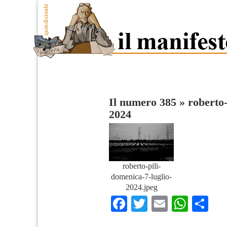
Il numero 385
»
roberto-
2024
roberto-pili-
domenica-7-luglio-
2024.jpeg
Facebook
Twitter
Email
What
Co